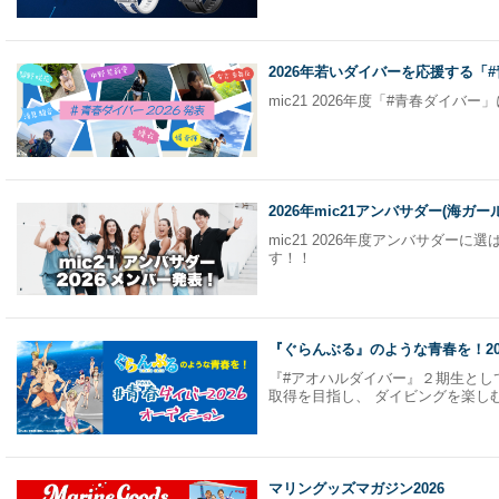
2025.9.1
器材下取りキャンペーン開催中
対象商品購入で下取金額が最大10倍UP
2026年若いダイバーを応援する「
2025.8.23
ダイビングライセンス取得キャンペーン開催
mic21 2026年度「#青春ダイ
ダイビングをお得に始めよう！
2025.5.24
オーダーウエットスーツキャンペーン
オーダーウエットスーツキャンペーン、スタート！！
2026年mic21アンバサダー(海ガ
スーツ本体価格より20％OFF！!
mic21 2026年度アンバサダー
す！！
2025.4.03
2026年度アンバサダー募集開始！
2026年度アンバサダー募集を開始しました。
賞金10万円他豪華特典あり！
2024.10.5
オーダードライスーツキャンペーン
『ぐらんぶる』のような青春を！20
エムアイシー21では、期間中、オーダードライスーツが本
を実施中！
『#アオハルダイバー』２期生とし
2024年12月16日まで
取得を目指し、 ダイビングを楽し
2024.9.13
アンバサダー2025 結果発表！
2025年度のアンバサダーが決定しました。
マリングッズマガジン2026
今年は総勢7名のアンバサダーが誕生しました。どうぞ、