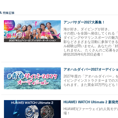
2026年、2027年のIDCのスケジュールを発表しました
見！
特集記事
2025.11.24
HUAWEI WATCH Ultimate 2
特設ページを公開しました。
アンバサダー2027大募集！
海が好き。ダイビングが好き。
2025.10.26
mic21木更津OUTLET&WHOLESALE
その想いを全国へ発信してくれる「m
ご好評につき期間延長決定！
ダイビングやマリンスポーツの魅力
影などさまざまな活動に参加できる
2025.10.24
2026年度青春ダイバー結果発表
ル経験は問いません。あなたの「
2026年度の青春ダイバーが決定しました。
しれません。 たくさんのご応募を
インストラクターに向けて頑張っていく学生ダイバーが6名
締切2026年6月20日必着！
アオハルダイバー2027オーデイシ
2025.9.27
オーダースーツキャンペーン
通常本体価格より10％OFFのオーダードライスーツ・ウェ
2027年度の「アオハルダイバー
期間中は本体価格より最大30％OFFに！！
イビングインストラクターまでの
お得にマイスーツを手に入れよう！
られます。また賞金10万円なども
2025.9.18
2026年mic21アンバサダー（海ガール・海ボーイ）結果発
HUAWEI WATCH Ultimate 2 新発
mic21 2026年度アンバサダーに選ばれた海ガール・海ボ
HUAWEI(ファーウェイ)の人気モデルUl
場！