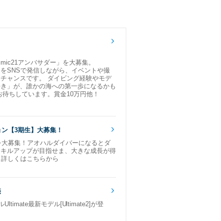
。 ダイビングインストラクターを目指す方必
ic21アンバサダー」を大募集。
をSNSで発信しながら、イベントや撮
チャンスです。 ダイビング経験やモデ
好き」が、誰かの海への第一歩になるかも
お待ちしています。賞金10万円他！
になりました!どうぞ応援してください!
ョン【3期生】大募集！
ットスーツが、
」を大募集！アオハルダイバーになるとダ
スキルアップが目指せま、大きな成長が得
！詳しくはこちらから
表
売
ーイをご紹介します！！
timate最新モデル[Ultimate2]が登