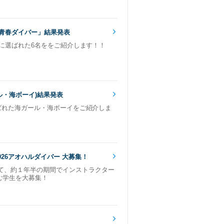
#青春ダイバー」結果発表
バー」に選ばれた6名ををご紹介します！！
ール・海ボーイ)結果発表
に選ばれた海ガール・海ボーイをご紹介しま
26アオハルダイバー 大募集！
体価格より最大30％オフになるキャンペーン
て、約１年半の期間でインストラクター
む学生を大募集！
応援してくださいね！！