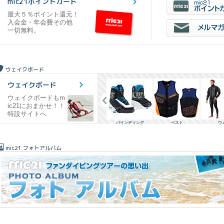
mic21ポイントカード
最大５％ポイント還元！
入会金・年会費その他
一切無料。
ウェイクボード
ウェイクボード
ウェイクボードもm
ic21におまかせ！！
特設サイトへ
ト
ウェイクボード
バインディング
ベスト
ウェア
ハンドル
mic21 フォトアルバム