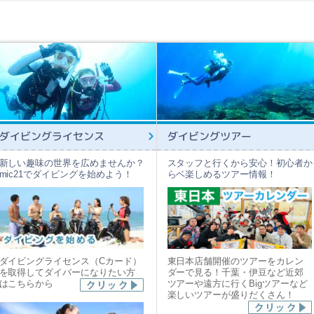
ダイビングライセンス
ダイビングツアー
新しい趣味の世界を広めませんか？
スタッフと行くから安心！初心者か
mic21でダイビングを始めよう！
らベ楽しめるツアー情報！
ダイビングライセンス（Cカード）
東日本店舗開催のツアーをカレン
を取得してダイバーになりたい方
ダーで見る！千葉・伊豆など近郊
はこちらから
ツアーや遠方に行くBigツアーなど
楽しいツアーが盛りだくさん！