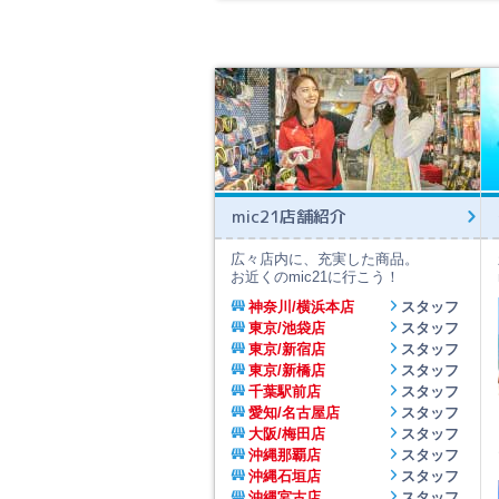
mic21店舗紹介
広々店内に、充実した商品。
お近くのmic21に行こう！
神奈川/横浜本店
スタッフ
東京/池袋店
スタッフ
東京/新宿店
スタッフ
東京/新橋店
スタッフ
千葉駅前店
スタッフ
愛知/名古屋店
スタッフ
大阪/梅田店
スタッフ
沖縄那覇店
スタッフ
沖縄石垣店
スタッフ
沖縄宮古店
スタッフ