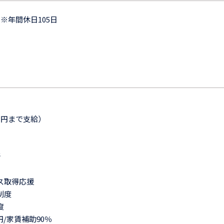
※年間休日105日
万円まで支給）
断
ス取得応援
制度
度
円/家賃補助90％