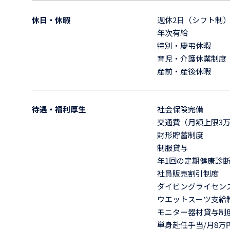
休日・休暇
週休2日（シフト制）
年次有給
特別・慶弔休暇
育児・介護休業制度
産前・産後休暇
待遇・福利厚生
社会保険完備
交通費（月額上限3
財形貯蓄制度
制服貸与
年1回の定期健康診
社員販売割引制度
ダイビングライセン
ウエットスーツ支給
モニター器材貸与制
単身赴任手当/月8万