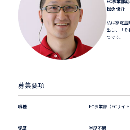
EC事業部勤
松永 優介
私は家電量
出し、「そ
つです。
募集要項
職種
EC事業部（ECサイ
学歴
学歴不問