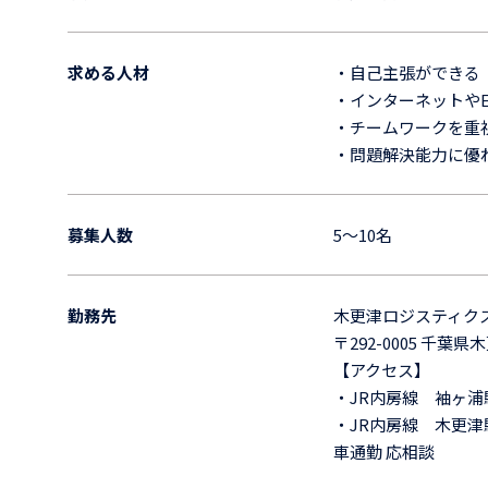
求める人材
・自己主張ができる
・インターネットや
・チームワークを重
・問題解決能力に優
募集人数
5～10名
勤務先
木更津ロジスティク
〒292-0005 千葉県
【アクセス】
・JR内房線 袖ヶ浦駅
・JR内房線 木更津駅
車通勤 応相談