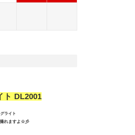
ト DL2001
ングライト
撮れますよ☆彡