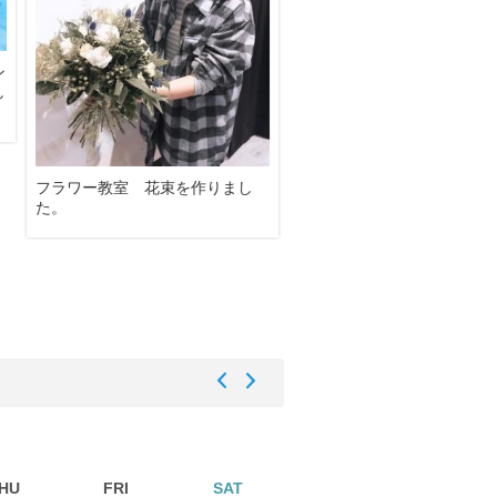
ン
し
フラワー教室 花束を作りまし
台湾の”澎湖”のポイント
た。
HU
FRI
SAT