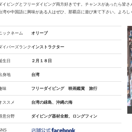
ダイビングとフリーダイビング両方好きです。チャンスがあったら皆さ
台湾や中国語に興味がある人はぜひ、那覇店に遊び来て下さい。よろし
ニックネーム
オリーブ
ダイバーズランク
インストラクター
誕生日
２月１８日
出身地
台湾
趣味
フリーダイビング 映画鑑賞 旅行
オススメ
台湾の緑島、沖縄の海
得意分野
ダイビング器材全般、ロングフィン
SNS