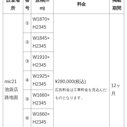
設置場
番
規格(m
掲載
料金
所
号
m)
期間
W1870×
①
H2345
W1845×
②
H2345
W1910×
③
H2345
W1925×
④
mic21
¥280,000(税込)
H2345
12ヶ
池袋店
広告料金は工事料金を見込んだ
月
W1660×
路地面
ものとなります。
⑤
H2345
W1660×
⑥
H2345