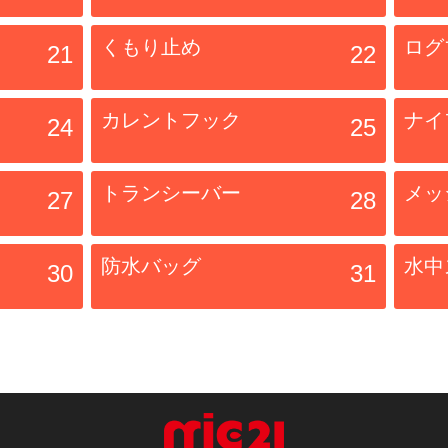
くもり止め
ログ
21
22
カレントフック
ナイ
24
25
トランシーバー
メッ
27
28
防水バッグ
水中
30
31