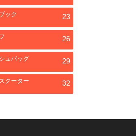
ブック
23
フ
26
シュバッグ
29
スクーター
32