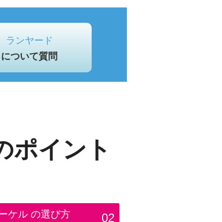
ランヤード
について質問
のポイント
ーケル
の選び方
02