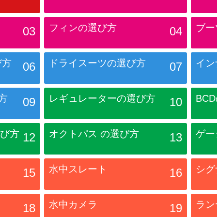
フィンの選び方
ブー
03
04
び方
ドライスーツ
の選び方
イン
06
07
方
レギュレーター
の選び方
BC
09
10
び方
オクトパス
の選び方
ゲー
12
13
水中スレート
シグ
15
16
水中カメラ
ラン
18
19