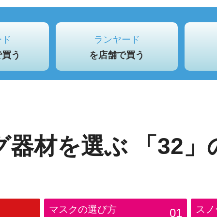
ード
ランヤード
で買う
を店舗で買う
グ器材を選ぶ
「32」
マスクの選び方
スノ
01