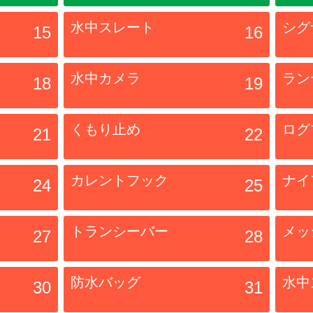
水中スレート
シグ
15
16
水中カメラ
ラン
18
19
くもり止め
ログ
21
22
カレントフック
ナイ
24
25
トランシーバー
メッ
27
28
防水バッグ
水中
30
31