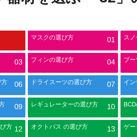
マスクの選び方
スノ
01
フィンの選び方
ブー
03
04
び方
ドライスーツ
の選び方
イン
06
07
方
レギュレーター
の選び方
BC
09
10
び方
オクトパス
の選び方
ゲー
12
13