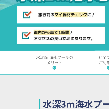
水深3m海水プールの
料金
メリット
ご利
水深3m海水プ