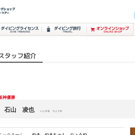
スタッフ紹介
阪神優勝
石山 凌也
いしやま りょうや
ニックネーム
やま やまちゃん りょうや