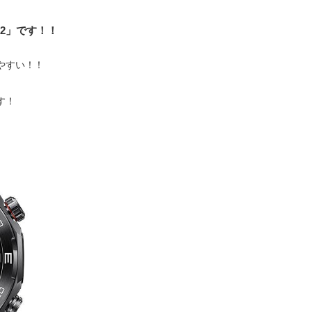
te2」です！！
すい！！
す！