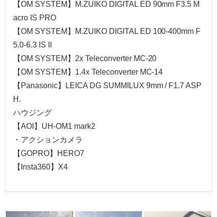
【OM SYSTEM】M.ZUIKO DIGITAL ED 90mm F3.5 M
acro IS PRO
【OM SYSTEM】M.ZUIKO DIGITAL ED 100-400mm F
5.0-6.3 IS II
【OM SYSTEM】2x Teleconverter MC-20
【OM SYSTEM】1.4x Teleconverter MC-14
【Panasonic】LEICA DG SUMMILUX 9mm / F1.7 ASP
H.
ハウジング
【AOI】UH-OM1 mark2
・アクションカメラ
【GOPRO】HERO7
【Insta360】X4