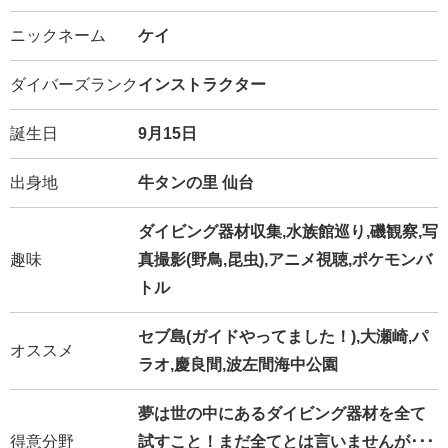
ニックネーム
ケイ
ダイバーズランク
インストラクター
誕生日
9月15日
出身地
牛タンの里 仙台
ダイビング器材収集,水族館巡り,磯観察,写
趣味
真撮影(野鳥,昆虫),アニメ視聴,ポケモンバ
トル
セブ島(ガイドやってました！),大瀬崎,パ
オススメ
ラオ,慶良間,波左間海中公園
夢は世の中にあるダイビング器材を全て
得意分野
試すこと！まだ全てとは言いませんが･･･