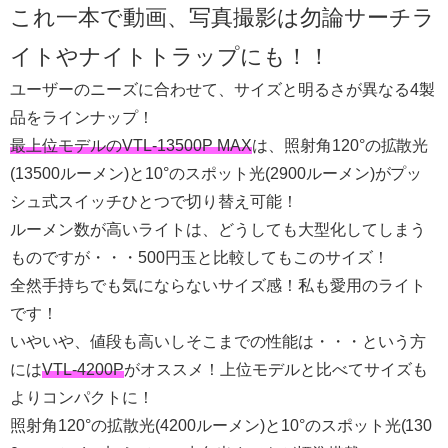
これ一本で動画、写真撮影は勿論サーチラ
イトやナイトトラップにも！！
ユーザーのニーズに合わせて、サイズと明るさが異なる4製
品をラインナップ！
最上位モデルのVTL-13500P MAX
は、照射角120°の拡散光
(13500ルーメン)と10°のスポット光(2900ルーメン)がプッ
シュ式スイッチひとつで切り替え可能！
ルーメン数が高いライトは、どうしても大型化してしまう
ものですが・・・500円玉と比較してもこのサイズ！
全然手持ちでも気にならないサイズ感！私も愛用のライト
です！
いやいや、値段も高いしそこまでの性能は・・・という方
には
VTL-4200P
がオススメ！上位モデルと比べてサイズも
よりコンパクトに！
照射角120°の拡散光(4200ルーメン)と10°のスポット光(130