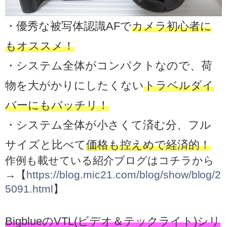
・優秀な被写体認識AFで
カメラ初心者に
もオススメ！
・システム全体がコンパクトなので、荷
物を大がかりにしたくない
トラベルダイ
バーにもバッチリ！
・システム全体が小さくて済む分、フル
サイズと比べて
価格も控えめで経済的！
作例も載せている紹介ブログはコチラから
→【
https://blog.mic21.com/blog/show/blog/2
5091.html
】
BigblueのVTL(ビデオ＆テッ
クライト)シリ