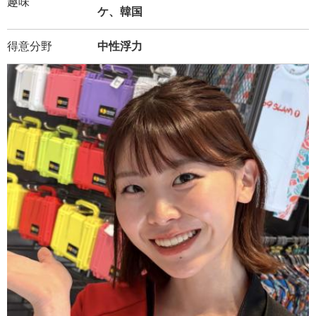
趣味
ケ、韓国
得意分野
中性浮力