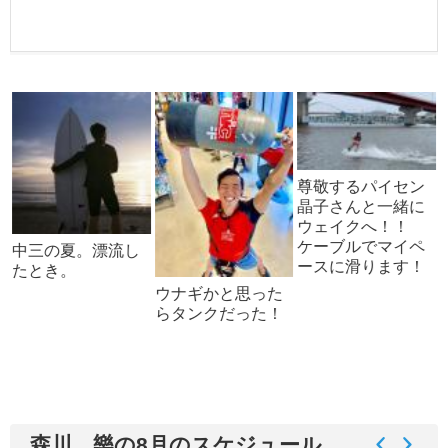
尊敬するパイセン
晶子さんと一緒に
♪
ウェイクへ！！
♪
ケーブルでマイペ
中三の夏。漂流し
ースに滑ります！
たとき。
ウナギかと思った
らタンクだった！
森川 樂の8月のスケジュール