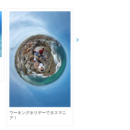
！
黒島マンタ！ どかー－－－ん
世界で一番うまいビーフシ
in石垣