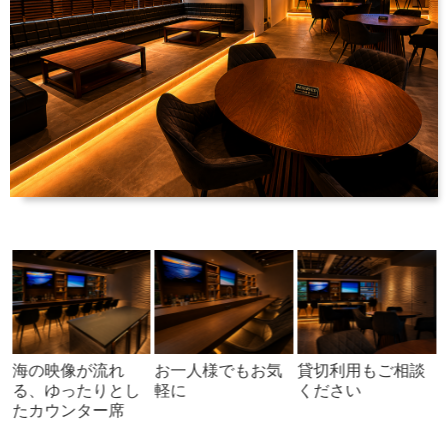
海の映像が流れ
お一人様でもお気
貸切利用もご相談
る、ゆったりとし
軽に
ください
たカウンター席